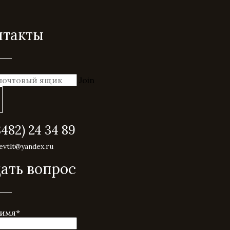
нтакты
Join
8482) 24 34 89
revtlt@yandex.ru
ать вопрос
 имя
*