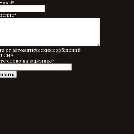
-mail
*
щение
*
а от автоматических сообщений
те слово на картинке
*