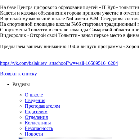
На базе Центра цифрового образования детей «IT-Куб» тольятт
Кадеты и казачьи объединения города приняли участие в отчетн
В детской музыкальной школе №4 имени В.М. Свердлова состоял
На спортивной площадке школы №66 стартовал традиционный г
Спортсмены Тольятти в составе команды Самарской области пр
Видеоролик «Открой свой Тольятти» занял первое место в фина
Предлагаем вашему вниманию 104-й выпуск программы «Хорош
https://vk.com/balakirev_artschool?w=wall-16589516_6204
Возврат к списку
Разделы
О школе
Сведения
Преподавателям
Родителям
Отделения
Коллективы
Безопасность
Новости