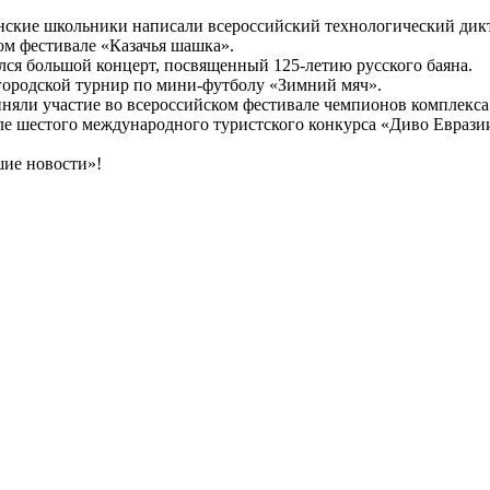
инские школьники написали всероссийский технологический дикт
ом фестивале «Казачья шашка».
ся большой концерт, посвященный 125-летию русского баяна.
ородской турнир по мини-футболу «Зимний мяч».
иняли участие во всероссийском фестивале чемпионов комплекс
ле шестого международного туристского конкурса «Диво Еврази
ие новости»!