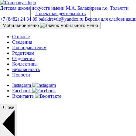
Детская школа искусств
имени М.А. Балакирева г.о. Тольятти
Проектная деятельность
+7 (8482) 24 34 89
balakirevtlt@yandex.ru
Версия для слабовидящ
Мобильное меню
О школе
Сведения
Преподавателям
Родителям
Отделения
Коллективы
Безопасность
Новости
Instagram
Facebook
Вконтакте
Close