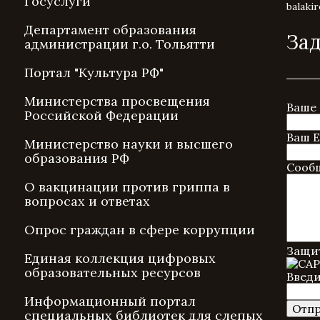
Госуслуги
balaki
Департамент образования
Зад
администрации г.о. Тольятти
Портал "Культура РФ"
Министерства просвещения
Ваше
Российской Федерации
Ваш E
Министерство науки и высшего
образования РФ
Сооб
О вакцинации против гриппа в
вопросах и ответах
Опрос граждан в сфере коррупции
Защит
Единая коллекция цифровых
образовательных ресурсов
Введи
Информационный портал
специальных библиотек для слепых