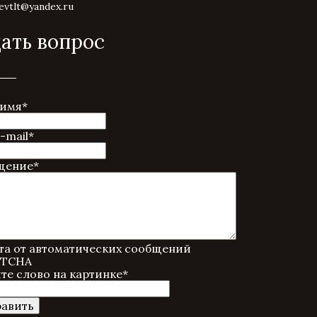
revtlt@yandex.ru
ать вопрос
 имя
*
-mail
*
щение
*
а от автоматических сообщений
те слово на картинке
*