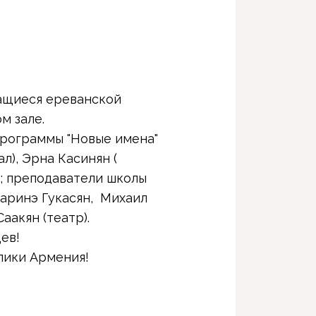
чащиеся ереванской
м зале.
программы "Новые имена"
л), Эрна Касинян (
ь); преподаватели школы
аринэ Гукасян, Михаил
аакян (театр).
ев!
лики Армения!