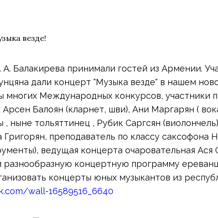
М. А. Балакирева принимали гостей из Армении. У
нцяна дали концерт "Музыка везде" в нашем ново
ы многих Международных конкурсов, участники 
 Арсен Балоян (кларнет, шви), Ани Маргарян ( вока
 , ныне тольяттинец , Рубик Саргсян (виолончел
Григорян, преподаватель по классу саксофона Н
ументы), ведущая концерта очаровательная Ася С
и разнообразную концертную программу ереванц
рганизовать концерты юных музыкантов из респуб
vk.com/wall-16589516_6640