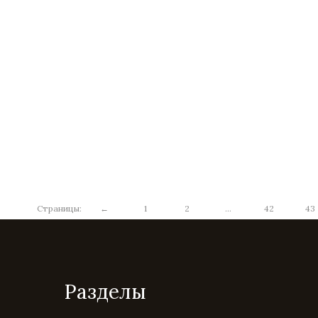
Страницы:
←
1
2
...
42
43
Разделы