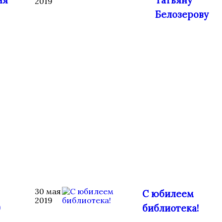
ия
Татьяну
2019
Белозерову
30 мая
С юбилеем
2019
9
библиотека!