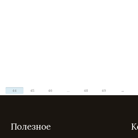
44
45
46
...
48
49
→
Полезное
К