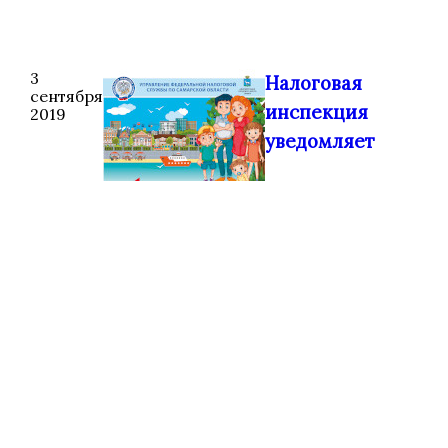
3
Налоговая
сентября
инспекция
2019
уведомляет