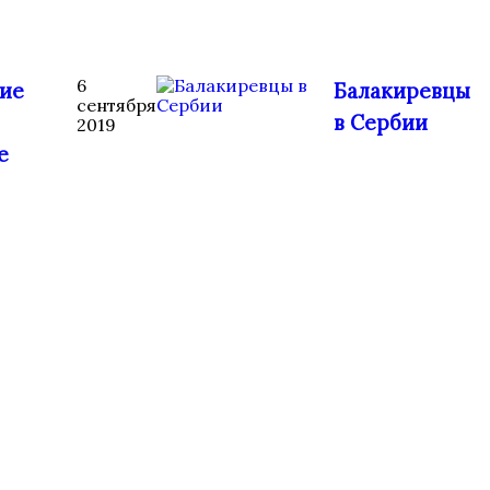
6
ие
Балакиревцы
сентября
в Сербии
2019
е